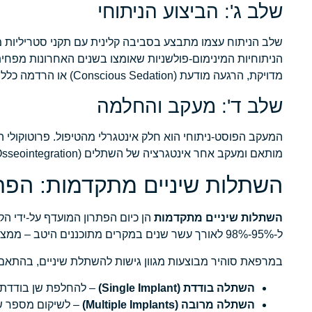
שלב ג': הביצוע הניתוחי
שלב הניתוח עצמו מתבצע בסביבה קלינית עם תקני סטריליות מחמי
הניתוחיות המינימום-פולשניות שאומצו בשנים האחרונות מפחית
מדויקת, הרגעה מודעת (Conscious Sedation) או הרדמה כללית – בהתאם למורכבות המקרה.
שלב ד': מעקב והחלמה
המעקב הפוסט-ניתוחי הוא חלק אינטגרלי מהטיפול. פרוטוקולי ה
מותאם ומעקב אחר אינטגרציה של השתלים (Osseointegration) באמצעות הדמיות תקופתיות.
השתלות שיניים מתקדמות: הפתרון
השתלות שיניים מתקדמות
הן כיום הפתרון המועדף על-ידי ה
ל-95%-98% לאורך עשר שנים במקרים מתוכננים היטב – ממצבים את השתל כתחליף הפונקציונלי והאסתטי הטוב ביותר לשן טבעית.
במרפאת סוהיר מבוצעות מגוון גישות להשתלת שיניים, בהתאם
השתלה בודדת (Single Implant)
– להחלפת שן בודדת ח
השתלה מרובה (Multiple Implants)
– לשיקום מספר ש