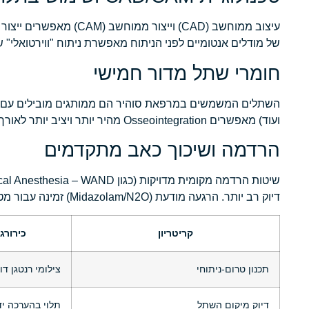
עיצוב ממוחשב (CAD) ויי
של מודלים אנטומיים לפני הניתוח מאפשרת ניתוח "ווירטואלי" ש
חומרי שתל מדור חמישי
ועוד) מאפשרים Osseointegration מהיר יותר ויציב יותר לאורך זמן.
הרדמה ושיכוך כאב מתקדמים
דיוק רב יותר. הרגעה מודעת (Midazolam/N2O) זמינה עבור מטופלים חרדתיים, ומאפשרת להם לעבור פרוצדורות מורכבות בנחת ובביטחון.
קריטריון
כירורג
תכנון טרום-ניתוחי
צילומי רנטגן ד
דיוק מיקום השתל
תלוי בהערכה י