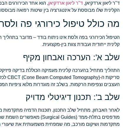
ד"ר ליאון ארדקיאן,
ד"ר ליאון ארדקיאן
, הוא אחד הכירורגים הבכ
הקלינית שלו מבוססת על אינטגרציה בין שיטות רפואה מבוססות-
מה כולל טיפול כירורגי פה ולס
הטיפול הכירורגי בפה ולסת אינו ניתוח בודד – מדובר בתהליך ר
קלינית ייחודית ועבודת צוות בין-מקצועית.
שלב א': הערכה ואבחון מקיף
סריקות
העצבים וצפיפות הרקמות. בשלב זה מוגדרות מלוא ציפיות המט
שלב ב': תכנון דיגיטלי מדויק
לאחר האבחון, מתחיל שלב התכנון. תוכנות הדמיה מתקדמות מאפש
מודפסים בתלת-ממד (l Guides
מתקדמות ושיקום מורכב, מה שמפחית משמעותית את שיעורי הס