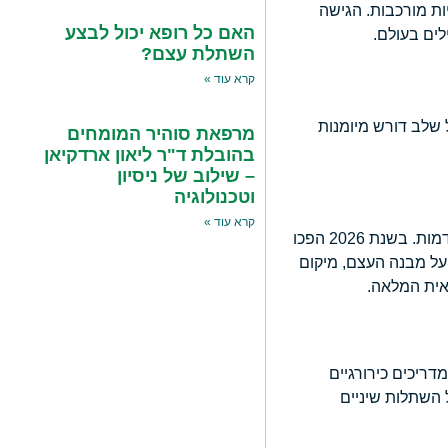
ות מורכבות. הגישה
האם כל רופא יכול לבצע
לים בעולם.
השתלת עצם?
קרא עוד »
 שלב דורש מיומנות
מרפאת סוהיר המומחים
בהובלת ד"ר ליאון ארדקיאן
– שילוב של ניסיון
וטכנולוגיה
קרא עוד »
התהליך מתחיל בהערכה קלינית מעמיקה הכוללת בדיקה פיזיקלית של הפה, הלסתות והמבנה הפנים-לסתי, בשילוב עם הדמיות מתקדמות. בשנת 2026 הפכו
ממדי מדויק על מבנה העצם, מיקום
אית המלאה.
דריכים כירורגיים
רה של השתלות שיניים