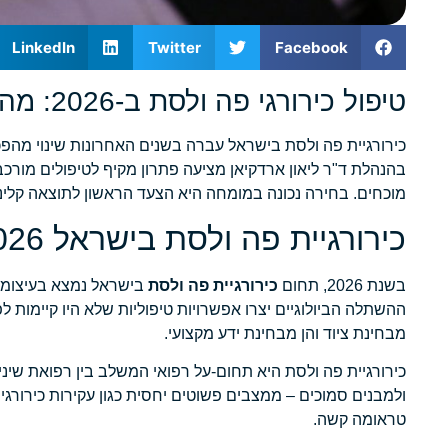
LinkedIn
Twitter
Facebook
טיפול כירורגי פה ולסת ב-2026: מה חובה לדעת לפני שבוחרים מומחה
כירורגיית פה ולסת בישראל עברה בשנים האחרונות שינוי מהפכנ
בהנהלת ד"ר ליאון ארדקיאן מציעה פתרון מקיף לטיפולים מורכ
מוכחים. בחירה נכונה במומחה היא הצעד הראשון לתוצאה קלינ
כירורגיית פה ולסת בישראל 2026: מבט על תחום מתפתח
בשנת 2026, תחום
כירורגיית פה ולסת
בישראל נמצא בעיצומו 
ההשתלה הביולוגיים יצרו אפשרויות טיפוליות שלא היו קיימות
מבחינת ציוד והן מבחינת ידע מקצועי.
כירורגיית פה ולסת היא תחום-על רפואי המשלב בין רפואת שיניי
ולמבנים סמוכים – ממצבים פשוטים יחסית כגון עקירות כירורגי
טראומה קשה.