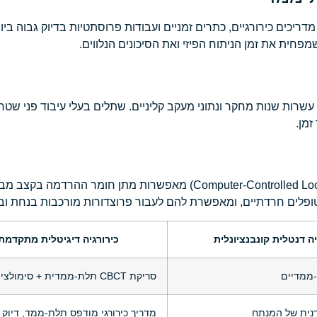
צור ממוחשב (CAM) מאפשרים ייצור מדריכים כירורגיים, כתרים זמניים ועבודות פרוסתטיות בדי
מפחית את זמן הניתוח הפיזי ואת הסיכונים הנלווים.
שיטות הרדמה מקומית מדויקות (כגון Computer-Controlled Local Anesthesia – WAND) מאפ
יה דנטלית קונבנציונלית
כירורגיה דיגיטלית מתקדמת
ו-ממדיים
סריקת CBCT תלת-ממדית + סימולציה דיגיטלית
דנית של המנתח
מדריך כירורגי מודפס תלת-ממד, דיוק 