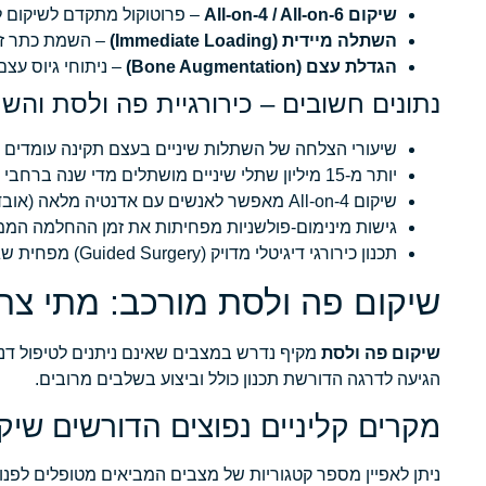
שיקום All-on-4 / All-on-6
– פרוטוקול מתקדם לשיקום לסת שלמה על בסיס 4-6 שתלים בלבד,
השתלה מיידית (Immediate Loading)
– השמת כתר זמ
הגדלת עצם (Bone Augmentation)
– ניתוחי גיוס עצם, הגדלת סינוס (Sinus Lift) ורכסי
נתונים חשובים – כירורגיית פה ולסת והשתלות
שיעורי הצלחה של השתלות שיניים בעצם תקינה עומדים על כ-95%-98% לפרק זמן של עשר שנים, לפי נתוני מחקרים קליניים ב
יותר מ-15 מיליון שתלי שיניים מושתלים מדי שנה ברחבי העולם, נתון שמשקף את ההתפשטות הגלובלית של הטיפול.
שיקום All-on-4 מאפשר לאנשים עם אדנטיה מלאה (אובדן כל השיניים) לצאת מהניתוח עם עבודה זמנית פונקציונלית כבר ביום הניתוח.
גישות מינימום-פולשניות מפחיתות את זמן ההחלמה הממוצע ב-30%-40% בהשוואה לגישות
תכנון כירורגי דיגיטלי מדויק (Guided Surgery) מפחית שגיאות מיקום שתל בכ-70% בהשוואה לניתוח ידני בלבד.
שיקום פה ולסת מורכב: מתי צרי
שיקום פה ולסת
מקיף נדרש במצבים שאינם ניתנים לטיפול דנט
הגיעה לדרגה הדורשת תכנון כולל וביצוע בשלבים מרובים.
מקרים קליניים נפוצים הדורשים שיק
ניתן לאפיין מספר קטגוריות של מצבים המביאים מטופלים לפנו