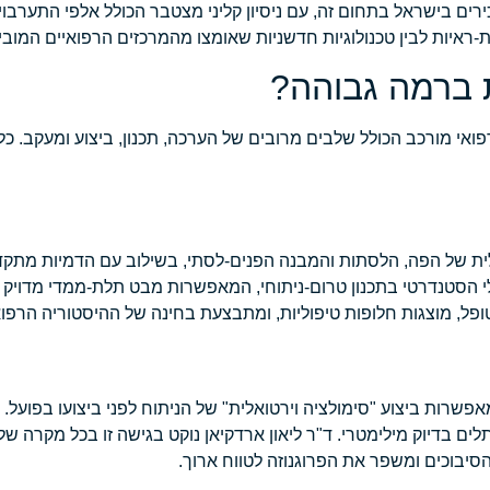
ירים בישראל בתחום זה, עם ניסיון קליני מצטבר הכולל אלפי התערבוי
ראיות לבין טכנולוגיות חדשניות שאומצו מהמרכזים הרפואיים המובי
ת ברמה גבוהה?
פואי מורכב הכולל שלבים מרובים של הערכה, תכנון, ביצוע ומעקב. כל
 ה-CBCT (Cone Beam Computed Tomography) לכלי הסטנדרטי בתכנון טרום-ניתוחי, המאפשרות מבט תלת-
ופל, מוצגות חלופות טיפוליות, ומתבצעת בחינה של ההיסטוריה הרפו
רות ביצוע "סימולציה וירטואלית" של הניתוח לפני ביצועו בפועל. מ
Surgica) מאפשרים השמת שתלים בדיוק מילימטרי. ד"ר ליאון ארדקיאן נוקט בגישה זו בכל מק
יבוכים ומשפר את הפרוגנוזה לטווח ארוך.