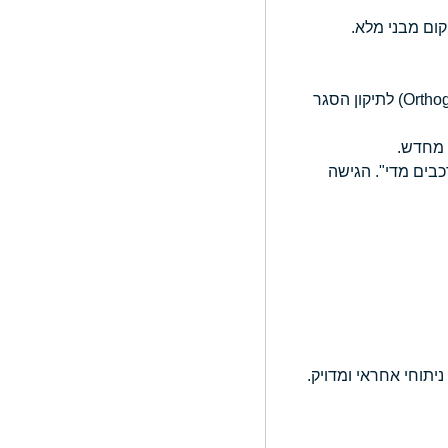
קום מבני מלא.
– אנומליות כלשהן בגדילת הלסת העליונה או התחתונה, הדורשות ניתוחי אורתוגנטיים (Orthognathic Surgery) לתיקון הסגר
 מחדש.
בים מדי". הגישה
 ניתוחי אחראי ומדויק.