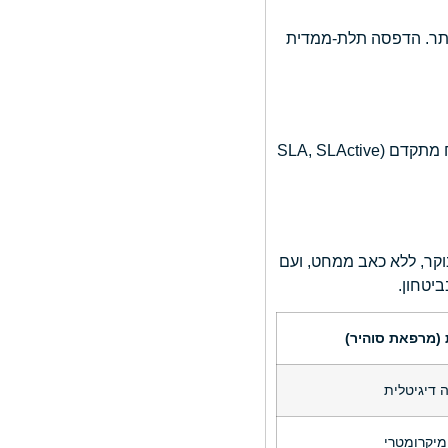
וק גבוה ביותר. הדפסה תלת-ממדית
השתלים המשמשים במרפאת סוהיר הם ממותגים מובילים עם עשרות שנות מחקר ונתוני מעקב קליניים. שתלים בעלי עיבוד פני שטח מתקדם (SLA, SLActive
שרות מתן חומר ההרדמה בקצב מבוקר, ללא כאב ממחט, ועם
 (מרפאת סוהיר)
מיקרומטרי