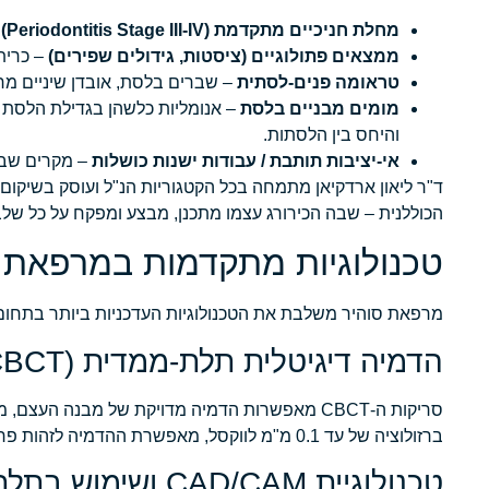
מחלת חניכיים מתקדמת (Periodontitis Stage III-IV)
–
ממצאים פתולוגיים (ציסטות, גידולים שפירים)
– כרית
טראומה פנים-לסתית
– שברים בלסת, אובדן שיניים מר
מומים מבניים בלסת
והיחס בין הלסתות.
אי-יציבות תותבת / עבודות ישנות כושלות
– מקרים שבהם
ד"ר ליאון ארדקיאן מתמחה בכל הקטגוריות הנ"ל ועוסק בשיקו
הכוללנית – שבה הכירורג עצמו מתכנן, מבצע ומפקח על כל שלב
טכנולוגיות מתקדמות במרפאת 
מרפאת סוהיר משלבת את הטכנולוגיות העדכניות ביותר בתחום כ
הדמיה דיגיטלית תלת-ממדית (CBCT)
סריקות ה-CBCT מאפשרות הדמיה מדויקת של מבנה הע
ברזולוציה של עד 0.1 מ"מ לווקסל, מאפשרת ההדמיה לזהות פרטים אנטומיים שלא ניתן לראות בצילום פנורמי רגיל.
טכנולוגיית CAD/CAM ושימוש בתלת-ממד