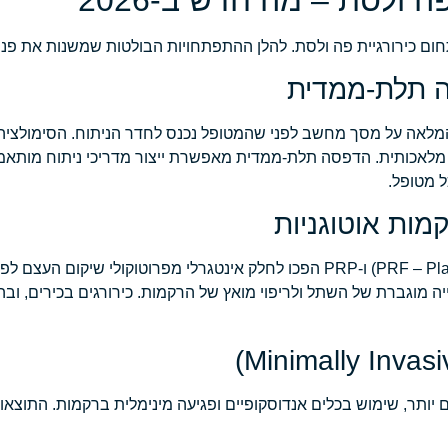
 המלאה על מסך מחשב לפני שהמטופל נכנס לחדר הניתוח. הסימולציה 
נה מלאכותית. הדפסה תלת-ממדית מאפשרת ייצור מדריכי ניתוח מותאמי
 מטופל.
קמות אוטוגניות
בשנים האחרונות, גורמי גדילה עשירי טסיות (PRF – Platelet Rich Fibrin) ו-PRP הפכו לחלק אינטגרלי מפר
יה מוגברת של השתל ולריפוי מואץ של הרקמות. כירורגים בכירים, ובהם
 יותר, שימוש בכלים אנדוסקופיים ופגיעה מינימלית ברקמות. התוצאו