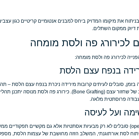
יתוח את מיקומו המדויק ביחס למבנים אנטומיים קריטיים כגון עצבים וו
 דיוק ממקום השתלים.
ים לכירורג פה ולסת מומחה
נייה לכירורג פה ולסת מומחה:
בזמן, סובלים לעיתים קרובות מירידה ניכרת בנפח עצם הלסת – תהל
במקרים אלו, לפני ביצוע השתלות שיניים מתקדמות, נדרש שלב של שחזור עצם (Bone Grafting). 
עבודה פרוסתטית מלאה.
מטופלים עם אי-סגר לסתי חמור (open bite, crossbite, underbite) סובלים לא רק מבעיות אסתטיות אלא גם מקשי
יתוח לסת אורתוגנתי, המשלב הזזה מחושבת של עצמות הלסת, מספק פת