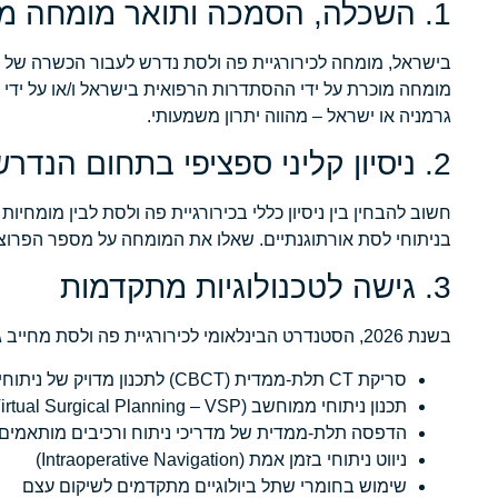
1. השכלה, הסמכה ותואר מומחה מוכר
בישראל, מומחה לכירורגיית פה ולסת נדרש לעבור הכשרה של חמ
מומחה מוכרת על ידי ההסתדרות הרפואית בישראל ו/או על ידי גו
גרמניה או ישראל – מהווה יתרון משמעותי.
2. ניסיון קליני ספציפי בתחום הנדרש
חשוב להבחין בין ניסיון כללי בכירורגיית פה ולסת לבין מומח
בניתוחי לסת אורתוגנתיים. שאלו את המומחה על מספר הפרוצדו
3. גישה לטכנולוגיות מתקדמות
בשנת 2026, הסטנדרט הבינלאומי לכירורגיית פה ולסת מחייב גישה לטכנולוגיות כגון:
סריקת CT תלת-ממדית (CBCT) לתכנון מדויק של ניתוחים
תכנון ניתוחי ממוחשב (Virtual Surgical Planning – VSP)
הדפסה תלת-ממדית של מדריכי ניתוח ורכיבים מותאמים
ניווט ניתוחי בזמן אמת (Intraoperative Navigation)
שימוש בחומרי שתל ביולוגיים מתקדמים לשיקום עצם