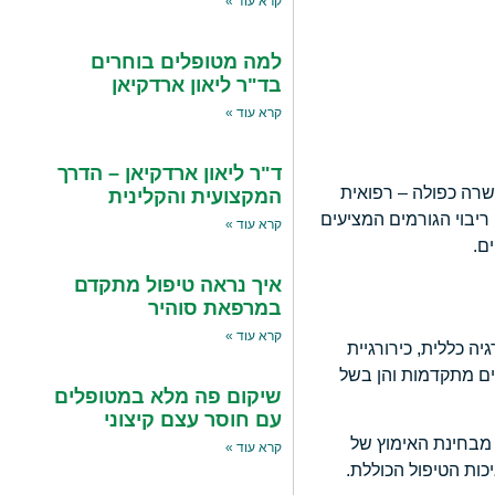
קרא עוד »
למה מטופלים בוחרים
בד"ר ליאון ארדקיאן
קרא עוד »
ד"ר ליאון ארדקיאן – הדרך
שרה כפולה – רפואית
המקצועית והקלינית
ול בפרוצדורות מורכבות כגון השתלות שיניים מתקדמות, שחזורי לסת וניתוחים אונקולוגיים. בשנת 2026, עם ריבוי הגורמים המציעים
קרא עוד »
ם.
איך נראה טיפול מתקדם
במרפאת סוהיר
קרא עוד »
ע מעמיק בכירורגיה כללית, כירורגיית
ים מתקדמות והן בשל
שיקום פה מלא במטופלים
עם חוסר עצם קיצוני
הן מבחינת האימוץ של
קרא עוד »
כות הטיפול הכוללת.