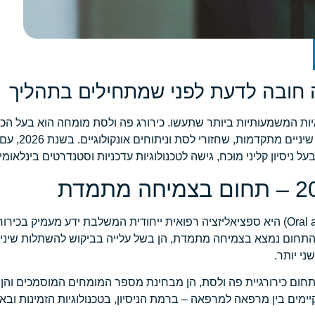
ות המשמעותיות ביותר שתעשו. כירורג פה ולסת מומחה הוא בעל הכ
ודנטלית – המוסמך לטיפ
יסיון קליני מוכח, גישה לטכנולוגיות עדכניות וסטנדרטים בינלאומיי
כירורגיית פה, לסת ופנים (Oral and Maxillofacial Surgery – OMFS) היא ספציאליזציה רפואית ייחודית המשלבת יד
ל, התחום נמצא בצמיחה מתמדת, הן בשל עלייה בביקוש להשתלות שיני
ני יותר.
ת בעולם בתחום כירורגיית פה ולסת, הן מבחינת מספר המומחים המוסמכים ו
יימים בין מרפאה למרפאה – ברמת הניסיון, בטכנולוגיות הזמינות ובאי