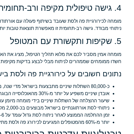
4. גישה טיפולית מקיפה ורב-תחומית
מומחה לכירורגיית פה ולסת שעובד בשיתוף פעולה עם אורתודונטי
ניתוחי מבודד. גישה רב-תחומית זו מאפשרת תוצאות טובות יותר
5. שקיפות ותקשורת עם המטופל
מומחה אמין מסביר לכם את מלוא תהליך הטיפול, מציג את הא
חשדו ממומחים שממהרים לניתוח מבלי לבצע בדיקות מקיפות ו
נתונים חשובים על כירורגיית פה ולסת בי
כ-80,000 השתלות שיניים מתבצעות בישראל מדי שנה, מספר הנמצא בעלייה עקבית בשנים האחרונות.
אובדן שיניים משפיע על יותר מ-30% מהאוכלוסייה הבוגרת בגיל 50+, ומהווה גורם סיכון משמעותי לבעיות תזונתיות ואיכות חיים.
שיעור ההצלחה של השתלות שיניים בידי מומחה מיומן עומד על למעלה מ-95%
ניתוחי לסת אורתוגנתיים בישראל מבוצעים בכ-2,000 מקרים בשנה, רובם לתיקון עיוות לסתי ולשיפור תפקוד הלעיסה.
זמן ההחלמה הממוצע לאחר ניתוח לסת גדול עומד על 6–12 שבועות, אך בפרוצדורות מינימליות-פולשניות הוא מתקצר משמעותית.
יותר מ-60% מהמטופלים המגיעים לכירורג פה ולסת מתייחסים לניסיון קליני כקריטריון המשפיע ביותר על בחירתם.
טכנולוגיות עדכניות בכירורגיית פ