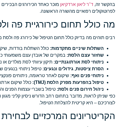
בהקשר זה,
ד"ר ליאון ארדקיאן
מוכר כאחד הכירורגים הבכירים וה
לפרוטוקולים רפואיים מהשורה הראשונה.
מה כולל תחום כירורגיית פה ול
רבים תוהים מה בדיוק כולל תחום הטיפול של כירורג פה ולסת 
השתלות שיניים מתקדמות:
כולל השתלות בודדות, שיקום מלא של הפה (n-4, All-on-6
שחזור עצם הלסת:
במקרים של אובדן עצם משמעותי כתו
ניתוחי לסת אורתוגנתיים:
תיקון עיוותי לסת מולדים או
הסרת ציסטות, גידולים ונגעים:
טיפול ניתוחי בנגעים ש
ניתוחי פנים ואף:
שיקום לאחר טראומה, ניתוחים פונקציונ
טיפול בהפרעות מפרק הלסת (TMJ):
כולל שיקום ארתרו
ניהול חירום פנים ולסת:
טיפול בשברי עצמות הפנים והל
כפי שניתן לראות, מדובר בתחום רחב הדורש ניסיון קליני מגוו
לצורכיכם – היא קריטית להצלחת הטיפול.
הקריטריונים המרכזיים לבחירת 