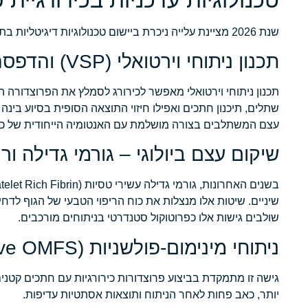
שנת 2026 מציינת עלייה ניכרת ביישום טכנולוגיות דיגיטליות בתחום כירורגיית פה ולסת. להלן ההתפתחויות הבולטות שמשנות את פני התחום:
תכנון ניתוחי וירטואלי (VSP) והדפסה תלת-ממדית
תכנון ניתוחי וירטואלי מאפשר לכירורג לסמלץ את הפרוצדורה
שתלים, תיכנון חתכים ואפילו חיזוי התוצאה הסופית בסיוע בי
עצם המשתלבים בצורה מושלמת עם האנטומיה הייחודית של כל
שיקום עצם ביולוגי – גורמי גדילה ור
שיניים. שיטות אלו מנצלות את כוח הריפוי הטבעי של הגוף לדחי
שולבים גישות אלו כפרוטוקול סטנדרטי בניתוחים מורכבים.
ניתוחי מינימום-פולשניות (Minimally Invasive OMFS)
גישה זו מתמקדת בביצוע פרוצדורות כירורגיות עם חתכים קטנים
יותר, כאב פחות לאחר הניתוח ותוצאות אסתטיות עדיפות.