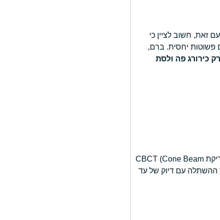
 זאת, חשוב לציין כי
 פשוטות יחסית. ברם,
ק כירורג פה ולסת
אחד השינויים המשמעותיים ביותר בתחום כירורגיית פה ולסת בשנים האחרונות הוא מעבר מלא לתכנון כירורגי ממוחשב. שימוש בסריקת CBCT (Cone Beam
ן את ההשתלה עם דיוק של עד