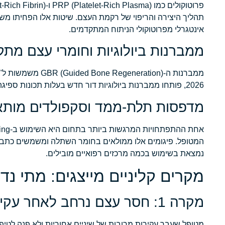
תהליך היצירה והריפוי של רקמת העצם. שיטות אלו הפחיתו מש
אינטגרלי מפרוטוקולי הניתוח המתקדמים.
ממברנות ביולוגיות וחומרי עצם מת
ממברנות ה-ration
2026, פותחו ממברנות ביולוגיות דור חדש בעלות תכונות ספיגה מבוקרות, המאפשרות ריפוי מיטבי ללא צורך בניתוח נוסף להסרתן.
מדפסות תלת-ממד וסקפולדים מותא
המטופל. פיגומים אלו ממולאים בחומר השתלה ומשמשים כתבנית 
נמצאת בשימוש בכמה מרכזים רפואיים מובילים.
מקרים קליניים מייצגים: מתי נ
מקרה 1: חסר עצם נרחב לאחר עקירות מרובות
מטופל שעבר עקירות מרובות של שיניים אחוריות ולא פנה לטי