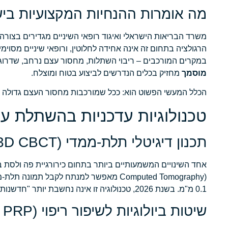
מה אומרות ההנחיות המקצועיות בי
משרד הבריאות הישראלי ואיגוד רופאי השיניים מגדירים בצורה 
הרגולציה בתחום זה אינה אחידה לחלוטין, ורופאי שיניים מס
במקרים המורכבים – ריבוי השתלות, מחסור עצם נרחב, שדרוג רצפת הסינוס (Sinus Lift), שחזור עצם לאח
מוסמך
מחזיק בכלים הנדרשים לביצוע בטוח ומוצלח.
הכלל המעשי הפשוט הוא: ככל שמורכבות מחסור העצם גדולה יו
טכנולוגיות עדכניות בהשתלת עצם
תכנון דיגיטלי תלת-ממדי (3D CBCT)
Computed Tomography) מאפשר למנתח לקב
0.1 מ"מ. בשנת 2026, טכנולוגיה זו אינה נחשבת יותר "חדשנות" אלא
שיטות ביולוגיות לשיפור ריפוי (PRP ו-PRF)