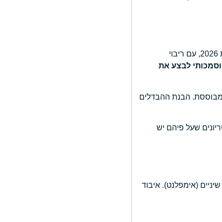
השתלת עצם לשיניים (Bone Grafting) היא אחד מההליכים הכירורגיים הנפוצים והמורכבים ביותר ברפואת השיניים המודרנית. בשנת 2026, עם ריבוי
וסמכותי לבצע את
 מבוססת. הבנת ההבדלים
תלת עצם, את מגוון שיטות הטיפול הקיימות נכון לשנת 2026, ואת הקריטריונים שעל פיהם יש
ניים (אימפלנט). איבוד