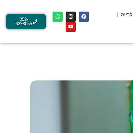
לרייה
052-
6298055