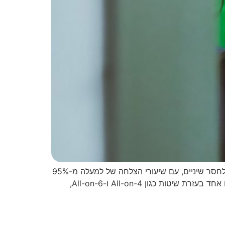
שתלים דנטליים ב-2026: מה חובה לדעת לפני שמחליטים על הטיפול שתלים דנטליים הם הפתרון המתקדם ביותר כיום לחסר שיניים, עם שיעורי הצלחה של למעלה מ-95%
לאורך עשר שנים. הטכנולוגיה בתחום קפצה מדרגה בשנים האחרונות – ב-2026 ניתן לבצע שיקום שלם של הפה תוך יום אחד בעזרת שיטות כגון All-on-4 ו-All-on-6,