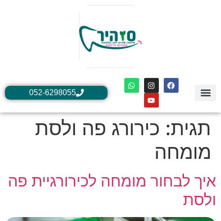
052-6298055
הטיפולים שלנו
יצירת קשר
ד"ר ליאון ארדקיאן
אודות ד״ר ליאון ארדקיאן
כתבות חיוביות ליאון ארדקיאן
שאלות ותשובות
אודות סוהיר המומחים
תגית:
כירורג פה ולסת
מומחה
איך לבחור מומחה לכירורגיית פה
ולסת